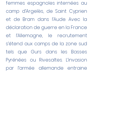
femmes espagnoles internées au
camp d’Argelès, de Saint Cyprien
et de Bram dans l’Aude. Avec la
déclaration de guerre en la France
et l’Allemagne, le recrutement
s’étend aux camps de la zone sud
tels que Gurs dans les Basses
Pyrénées ou Rivesaltes. L’invasion
par l’armée allemande entraine
l’arrivée de flots massifs de
réfugiés dans le midi.
« la maternité d’Elne serait
désormais mise à la disposition
des femmes enceintes réfugiées
de quelques nationalités que ce